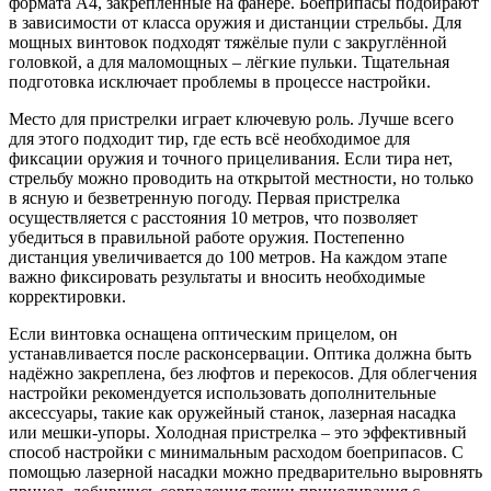
формата А4, закреплённые на фанере. Боеприпасы подбирают
в зависимости от класса оружия и дистанции стрельбы. Для
мощных винтовок подходят тяжёлые пули с закруглённой
головкой, а для маломощных – лёгкие пульки. Тщательная
подготовка исключает проблемы в процессе настройки.
Место для пристрелки играет ключевую роль. Лучше всего
для этого подходит тир, где есть всё необходимое для
фиксации оружия и точного прицеливания. Если тира нет,
стрельбу можно проводить на открытой местности, но только
в ясную и безветренную погоду. Первая пристрелка
осуществляется с расстояния 10 метров, что позволяет
убедиться в правильной работе оружия. Постепенно
дистанция увеличивается до 100 метров. На каждом этапе
важно фиксировать результаты и вносить необходимые
корректировки.
Если винтовка оснащена оптическим прицелом, он
устанавливается после расконсервации. Оптика должна быть
надёжно закреплена, без люфтов и перекосов. Для облегчения
настройки рекомендуется использовать дополнительные
аксессуары, такие как оружейный станок, лазерная насадка
или мешки-упоры. Холодная пристрелка – это эффективный
способ настройки с минимальным расходом боеприпасов. С
помощью лазерной насадки можно предварительно выровнять