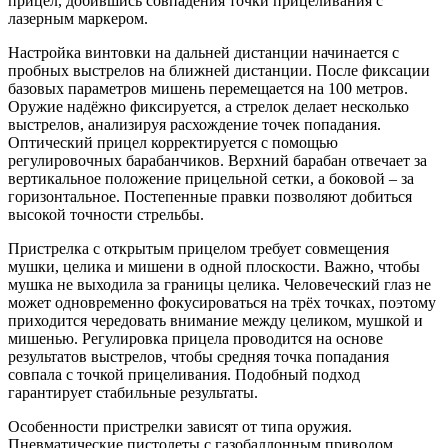
прицел, добившись совпадения точки прицеливания с
лазерным маркером.
Настройка винтовки на дальней дистанции начинается с
пробных выстрелов на ближней дистанции. После фиксации
базовых параметров мишень перемещается на 100 метров.
Оружие надёжно фиксируется, а стрелок делает несколько
выстрелов, анализируя расхождение точек попадания.
Оптический прицел корректируется с помощью
регулировочных барабанчиков. Верхний барабан отвечает за
вертикальное положение прицельной сетки, а боковой – за
горизонтальное. Постепенные правки позволяют добиться
высокой точности стрельбы.
Пристрелка с открытым прицелом требует совмещения
мушки, целика и мишени в одной плоскости. Важно, чтобы
мушка не выходила за границы целика. Человеческий глаз не
может одновременно фокусироваться на трёх точках, поэтому
приходится чередовать внимание между целиком, мушкой и
мишенью. Регулировка прицела проводится на основе
результатов выстрелов, чтобы средняя точка попадания
совпала с точкой прицеливания. Подобный подход
гарантирует стабильные результаты.
Особенности пристрелки зависят от типа оружия.
Пневматические пистолеты с газобаллонным приводом